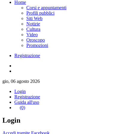
Home
Corsi e appuntamenti
Profili pubblici
Siti Web
Notizie
Cultura
Video
Oroscopo
Promozioni
Registrazione
gio, 06 agosto 2026
Login
Registrazione
Guida all'uso
(0)
Login
Accedi tramite Facebook