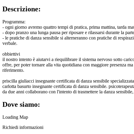
Descrizione:
Programma:
- ogni giorno avremo quattro tempi di pratica, prima mattina, tarda m
- dopo pranzo una lunga pausa per riposare e rilassarsi durante la parte
- le pratiche di danza sensibile si alterneranno con pratiche di respira
verbale.
obbiettivi
il nostro intento è aiutarvi a riequilibrare il sistema nervoso sotto caric
offre, per poter tornare alla vita quotidiana con maggiore presenza ma 
riferimento.
priscilla giuliacci insegnante certificata di danza sensibile specializzat
carlotta basurto insegnante certificata di danza sensibile. psicoterapeu
da due anni collaborano con l'intento di trasmettere la danza sensibile, 
Dove siamo:
Loading Map
Richiedi informazioni