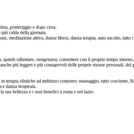
attina, pomeriggio e dopo cena.
 più calda della giornata.
zione, meditazione attiva, danza libera, danza terapia, auto ascolto, tat
o, quindi rallentare, ossigenarsi, connettere con il proprio tempo interno, 
anche piú leggeri e più consapevoli delle proprie risorse personali, del
a in terapia olistiche ad indirizzo corporeo: massaggio, tatto cosciente, R
ta e danza terapeuta.
la sua bellezza e i suoi benefici a roma e nel lazio.