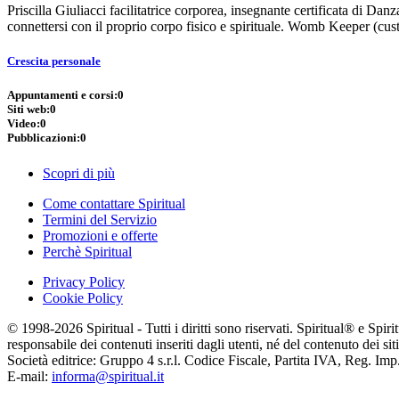
Priscilla Giuliacci facilitatrice corporea, insegnante certificata di Da
connettersi con il proprio corpo fisico e spirituale. Womb Keeper (cu
Crescita personale
Appuntamenti e corsi:
0
Siti web:
0
Video:
0
Pubblicazioni:
0
Scopri di più
Come contattare Spiritual
Termini del Servizio
Promozioni e offerte
Perchè Spiritual
Privacy Policy
Cookie Policy
© 1998-2026 Spiritual - Tutti i diritti sono riservati. Spiritual® e Spi
responsabile dei contenuti inseriti dagli utenti, né del contenuto dei siti
Società editrice: Gruppo 4 s.r.l. Codice Fiscale, Partita IVA, Reg. I
E-mail:
informa@spiritual.it