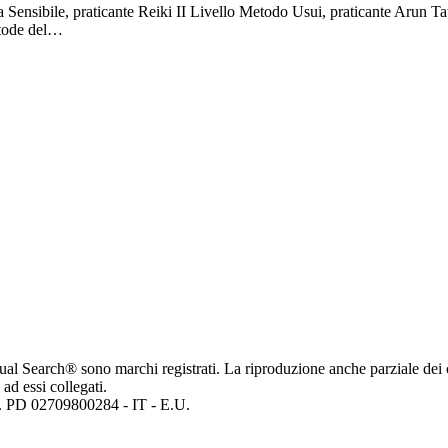
nza Sensibile, praticante Reiki II Livello Metodo Usui, praticante Arun Ta
stode del…
ritual Search® sono marchi registrati. La riproduzione anche parziale dei 
 ad essi collegati.
mp. PD 02709800284 - IT - E.U.