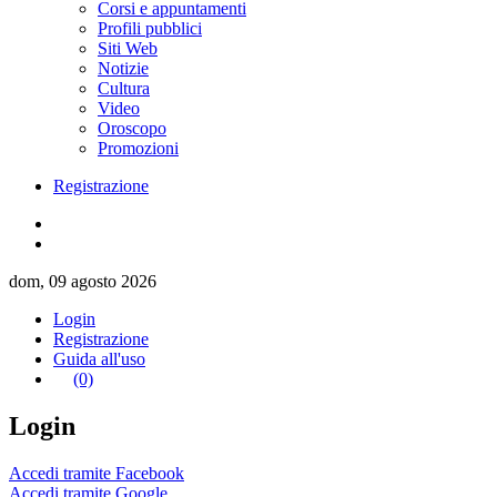
Corsi e appuntamenti
Profili pubblici
Siti Web
Notizie
Cultura
Video
Oroscopo
Promozioni
Registrazione
dom, 09 agosto 2026
Login
Registrazione
Guida all'uso
(0)
Login
Accedi tramite Facebook
Accedi tramite Google