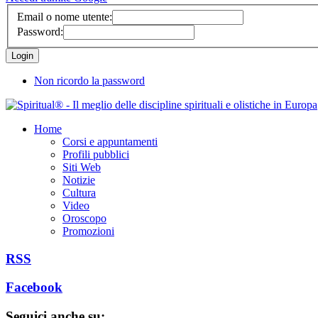
Email o nome utente:
Password:
Non ricordo la password
Home
Corsi e appuntamenti
Profili pubblici
Siti Web
Notizie
Cultura
Video
Oroscopo
Promozioni
RSS
Facebook
Seguici anche su: