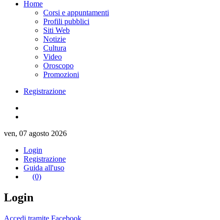
Home
Corsi e appuntamenti
Profili pubblici
Siti Web
Notizie
Cultura
Video
Oroscopo
Promozioni
Registrazione
ven, 07 agosto 2026
Login
Registrazione
Guida all'uso
(0)
Login
Accedi tramite Facebook