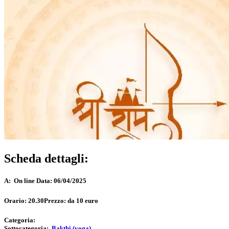
Scheda dettagli:
A:
On line
Data:
06/04/2025
Orario:
20.30
Prezzo:
da 10 euro
Categoria:
Sottocategoria:
Bakthi (yoga)