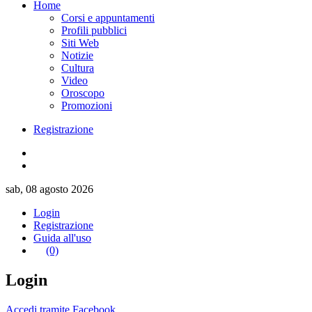
Home
Corsi e appuntamenti
Profili pubblici
Siti Web
Notizie
Cultura
Video
Oroscopo
Promozioni
Registrazione
sab, 08 agosto 2026
Login
Registrazione
Guida all'uso
(0)
Login
Accedi tramite Facebook