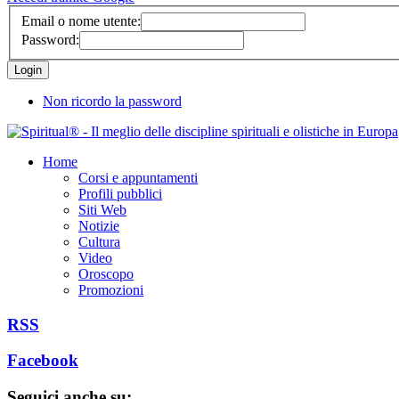
Email o nome utente:
Password:
Non ricordo la password
Home
Corsi e appuntamenti
Profili pubblici
Siti Web
Notizie
Cultura
Video
Oroscopo
Promozioni
RSS
Facebook
Seguici anche su: