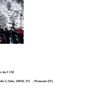
re da € 150
ido 5, Oulx, 10056, TO
-
Piemonte
(IT)