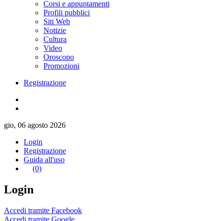
Corsi e appuntamenti
Profili pubblici
Siti Web
Notizie
Cultura
Video
Oroscopo
Promozioni
Registrazione
gio, 06 agosto 2026
Login
Registrazione
Guida all'uso
(0)
Login
Accedi tramite Facebook
Accedi tramite Google