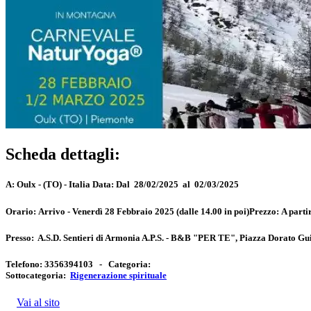
Scheda dettagli:
A:
Oulx - (TO) - Italia
Data:
Dal 28/02/2025 al 02/03/2025
Orario:
Arrivo - Venerdì 28 Febbraio 2025 (dalle 14.00 in poi)
Prezzo:
A parti
Presso:
A.S.D. Sentieri di Armonia A.P.S. - B&B "PER TE", Piazza Dorato Gu
Telefono:
3356394103 -
Categoria:
Sottocategoria:
Rigenerazione spirituale
Vai al sito