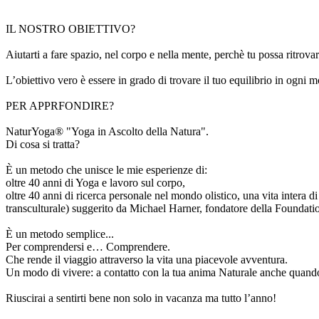
IL NOSTRO OBIETTIVO?
Aiutarti a fare spazio, nel corpo e nella mente, perchè tu possa ritrovare
L’obiettivo vero è essere in grado di trovare il tuo equilibrio in ogn
PER APPRFONDIRE?
NaturYoga® "Yoga in Ascolto della Natura".
Di cosa si tratta?
È un metodo che unisce le mie esperienze di:
oltre 40 anni di Yoga e lavoro sul corpo,
oltre 40 anni di ricerca personale nel mondo olistico, una vita inter
transculturale) suggerito da Michael Harner, fondatore della Foundati
È un metodo semplice...
Per comprendersi e… Comprendere.
Che rende il viaggio attraverso la vita una piacevole avventura.
Un modo di vivere: a contatto con la tua anima Naturale anche quando sei
Riuscirai a sentirti bene non solo in vacanza ma tutto l’anno!