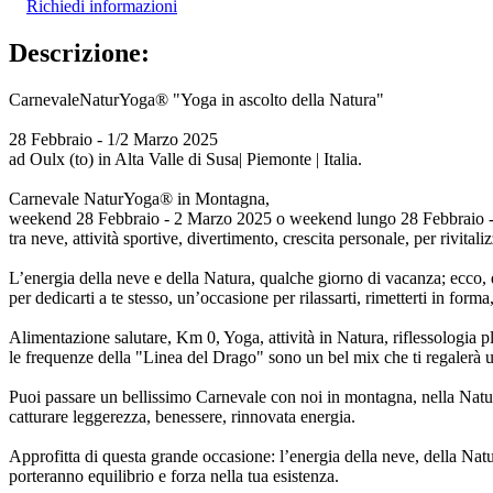
Richiedi informazioni
Descrizione:
CarnevaleNaturYoga® "Yoga in ascolto della Natura"
28 Febbraio - 1/2 Marzo 2025
ad Oulx (to) in Alta Valle di Susa| Piemonte | Italia.
Carnevale NaturYoga® in Montagna,
weekend 28 Febbraio - 2 Marzo 2025 o weekend lungo 28 Febbraio 
tra neve, attività sportive, divertimento, crescita personale, per rivitali
L’energia della neve e della Natura, qualche giorno di vacanza; ecco
per dedicarti a te stesso, un’occasione per rilassarti, rimetterti in form
Alimentazione salutare, Km 0, Yoga, attività in Natura, riflessologia 
le frequenze della "Linea del Drago" sono un bel mix che ti regalerà 
Puoi passare un bellissimo Carnevale con noi in montagna, nella Natur
catturare leggerezza, benessere, rinnovata energia.
Approfitta di questa grande occasione: l’energia della neve, della Nat
porteranno equilibrio e forza nella tua esistenza.