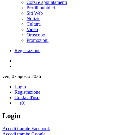
Corsi e appuntamenti
Profili pubblici
Siti Web
Notizie
Cultura
Video
Oroscopo
Promozioni
Registrazione
ven, 07 agosto 2026
Login
Registrazione
Guida all'uso
(0)
Login
Accedi tramite Facebook
Accedi tramite Google