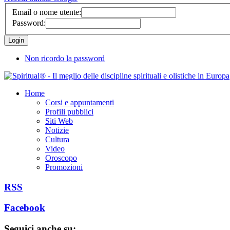
Email o nome utente:
Password:
Non ricordo la password
Home
Corsi e appuntamenti
Profili pubblici
Siti Web
Notizie
Cultura
Video
Oroscopo
Promozioni
RSS
Facebook
Seguici anche su: