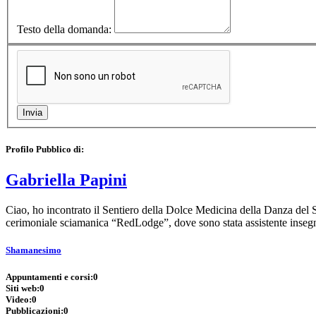
Testo della domanda:
Profilo Pubblico di:
Gabriella Papini
Ciao, ho incontrato il Sentiero della Dolce Medicina della Danza del 
cerimoniale sciamanica “RedLodge”, dove sono stata assistente inseg
Shamanesimo
Appuntamenti e corsi:
0
Siti web:
0
Video:
0
Pubblicazioni:
0