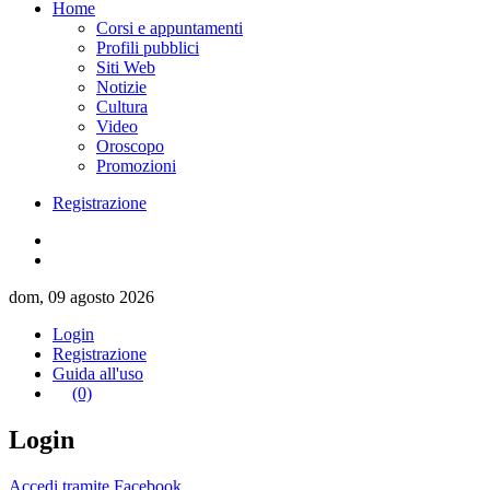
Home
Corsi e appuntamenti
Profili pubblici
Siti Web
Notizie
Cultura
Video
Oroscopo
Promozioni
Registrazione
dom, 09 agosto 2026
Login
Registrazione
Guida all'uso
(0)
Login
Accedi tramite Facebook