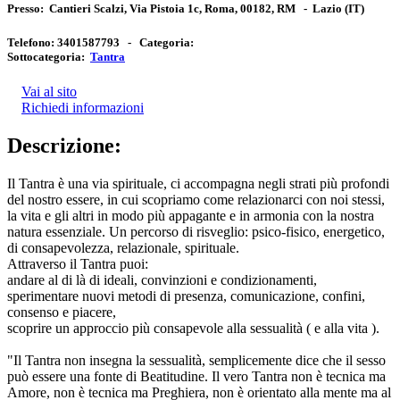
Presso:
Cantieri Scalzi, Via Pistoia 1c, Roma, 00182, RM
-
Lazio
(IT)
Telefono:
3401587793 -
Categoria:
Sottocategoria:
Tantra
Vai al sito
Richiedi informazioni
Descrizione:
Il Tantra è una via spirituale, ci accompagna negli strati più profondi
del nostro essere, in cui scopriamo come relazionarci con noi stessi,
la vita e gli altri in modo più appagante e in armonia con la nostra
natura essenziale. Un percorso di risveglio: psico-fisico, energetico,
di consapevolezza, relazionale, spirituale.
Attraverso il Tantra puoi:
andare al di là di ideali, convinzioni e condizionamenti,
sperimentare nuovi metodi di presenza, comunicazione, confini,
consenso e piacere,
scoprire un approccio più consapevole alla sessualità ( e alla vita ).
"Il Tantra non insegna la sessualità, semplicemente dice che il sesso
può essere una fonte di Beatitudine. Il vero Tantra non è tecnica ma
Amore, non è tecnica ma Preghiera, non è orientato alla mente ma al