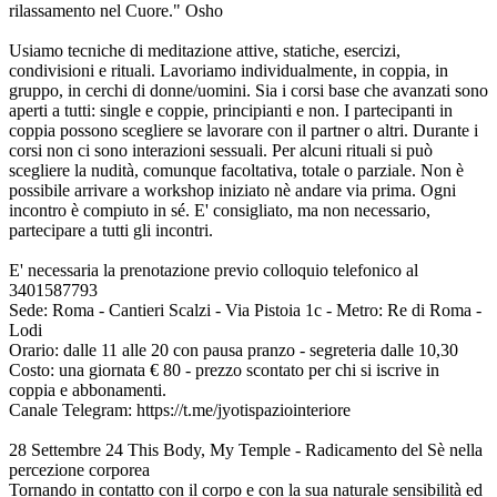
rilassamento nel Cuore." Osho
Usiamo tecniche di meditazione attive, statiche, esercizi,
condivisioni e rituali. Lavoriamo individualmente, in coppia, in
gruppo, in cerchi di donne/uomini. Sia i corsi base che avanzati sono
aperti a tutti: single e coppie, principianti e non. I partecipanti in
coppia possono scegliere se lavorare con il partner o altri. Durante i
corsi non ci sono interazioni sessuali. Per alcuni rituali si può
scegliere la nudità, comunque facoltativa, totale o parziale. Non è
possibile arrivare a workshop iniziato nè andare via prima. Ogni
incontro è compiuto in sé. E' consigliato, ma non necessario,
partecipare a tutti gli incontri.
E' necessaria la prenotazione previo colloquio telefonico al
3401587793
Sede: Roma - Cantieri Scalzi - Via Pistoia 1c - Metro: Re di Roma -
Lodi
Orario: dalle 11 alle 20 con pausa pranzo - segreteria dalle 10,30
Costo: una giornata € 80 - prezzo scontato per chi si iscrive in
coppia e abbonamenti.
Canale Telegram: https://t.me/jyotispaziointeriore
28 Settembre 24 This Body, My Temple - Radicamento del Sè nella
percezione corporea
Tornando in contatto con il corpo e con la sua naturale sensibilità ed