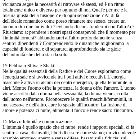
vicinanza segue la necessità di ritrovare sè stessi, ed è un ritmo
totalmente unico e diverso per ognuno di noi. Qual'è per me è la
misura giusta della fusione ? e di ogni separazione ? Al di là
dell'ideale romantico come posso rimanere me stesso, creare un
incontro tra due individui ? evitando di con- fondermi con l'altro/a ?
Riusciamo a: prendere i nostri spazi consapevoli che il momento per
l'intimità tornerà? abbandonarci all'altro profondamente senza
sentirci dipendenti ? Comprendendo le dinamiche miglioriamo la
capacità di fonderci e di separarci approfondendo sia le gioie
dell'intimità che dello star da soli.
15 Febbraio Shiva e Shakti
Nelle qualità essenziali della Radice e del Cuore esploriamo come
l'energia sale e si avvicenda tra i poli attivi e recettivi. L'energia
maschile è attiva in alcuni dei centri energetici, quella femminile in
altri. Mentre l'uomo offre la potenza, la donna offre l'amore. L'uomo
viene accolto dalla donna nella sessualità, la donna viene accolta
dall'uomo nell'amore. Riconoscere le qualità maschili/femminili, in
me stesso/a e nell'altro, apre lo spazio all'incontro. La fusione di
amore e potenza ci nutre, alimenta il fuoco e rende sacro l'incontro.
15 Marzo Intimità e comunicazione
L'intimità è quello spazio che ci nutre, rende i rapporti speciali, ci fa
sentire a casa, disinvolti, liberi di essere come siamo; un vicendevole
scambio emotivo, aperto e senza difese, basato sulla fiducia, sul