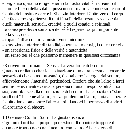
energia riscopriamo e rigeneriamo la nostra vitalità, ricreando il
naturale flusso della vitalità possiamo ritrovare la connessione con il
Centro del nostro essere e il Silenzio Interiore. E' attraverso il corpo
che facciamo esperienza di tutti i livelli della nostra esistenza: da
quelli materiali, sensuali, creativi, a quelli estatici e spirituali.
La consapevolezza somatica del sé è l'esperienza più importante
nella vita, ci dà
- capacità di ascoltare la nostra voce interiore
- sensazione interiore di stabilità, coerenza, meraviglia di essere vivi.
- un esperienza fisica e della verità e autenticità
- un senso del sé che possiamo mantenere in qualsiasi circostanza.
23 novembre Tornare ai Sensi - La vera fonte del sentire
Quando crediamo che sia la situazione o un altra persona a creare le
sensazioni che stiamo provando, distogliamo l'energia dal sentire,
affievolendone l'intensità, perdendoci. Credere che sia l'altro a farci
sentire bene, mentre carica la persona di una " responsabilità" non
sua, contribuisce alla diminuzione del sentire. La capacità di "stare
su di noi " insieme all'altro, senza perderci nell'altro, aiuta a superare
l' abitudine di anteporre l'altro a noi, dandoci il permesso di aprirci
all'erotismo e al piacere.
18 Gennaio Confini Sani - La giusta distanza
Ognuno di noi ha la propria percezione di quanto è troppo e di
quanto è troppo poco nell'incontro con l'altro. Al desiderio di