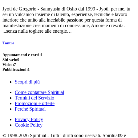
Jyoti de Gregorio - Sannyasin di Osho dal 1999 - Jyoti, per me, tu
sei un vulcanico insieme di talento, esperienze, tecniche e lavoro
interiore che unito alla incelabile passione per questa forma di
manifestazione crea momenti di connessione, Amore e crescita.
...senza nulla togliere alle energie…
Tantra
Appuntamenti e corsi:
1
Siti web:
0
Video:
7
Pubblicazioni:
1
Scopri di più
Come contattare Spiritual
Termini del Servizio
Promozioni e offerte
Perchè Spiritual
Privacy Policy
Cookie Policy
© 1998-2026 Spiritual - Tutti i diritti sono riservati. Spiritual® e