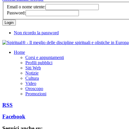
Email o nome utente:
Password:
Non ricordo la password
Home
Corsi e appuntamenti
Profili pubblici
Siti Web
Notizie
Cultura
Video
Oroscopo
Promozioni
RSS
Facebook
Seguici anche su: