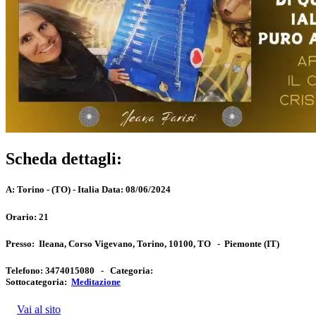
Scheda dettagli:
A:
Torino - (TO) - Italia
Data:
08/06/2024
Orario:
21
Presso:
Ileana, Corso Vigevano, Torino, 10100, TO
-
Piemonte
(IT)
Telefono:
3474015080 -
Categoria:
Sottocategoria:
Meditazione
Vai al sito