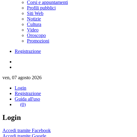
Corsi e appuntamenti
Profili pubblici
Siti Web
Notizie
Cultura
Video
Oroscopo
Promozioni
Registrazione
ven, 07 agosto 2026
Login
Registrazione
Guida all'uso
(0)
Login
Accedi tramite Facebook
Accedi tramite Google