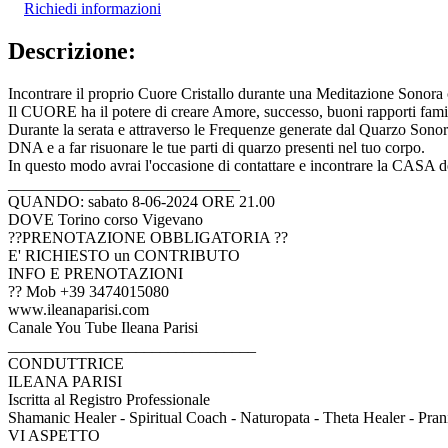
Richiedi informazioni
Descrizione:
Incontrare il proprio Cuore Cristallo durante una Meditazione Sonora
Il CUORE ha il potere di creare Amore, successo, buoni rapporti familia
Durante la serata e attraverso le Frequenze generate dal Quarzo Sonoro
DNA e a far risuonare le tue parti di quarzo presenti nel tuo corpo.
In questo modo avrai l'occasione di contattare e incontrare la CASA
_____________________________
QUANDO: sabato 8-06-2024 ORE 21.00
DOVE Torino corso Vigevano
??PRENOTAZIONE OBBLIGATORIA ??
E' RICHIESTO un CONTRIBUTO
INFO E PRENOTAZIONI
?? Mob +39 3474015080
www.ileanaparisi.com
Canale You Tube Ileana Parisi
_______________________________
CONDUTTRICE
ILEANA PARISI
Iscritta al Registro Professionale
Shamanic Healer - Spiritual Coach - Naturopata - Theta Healer - Prani
VI ASPETTO