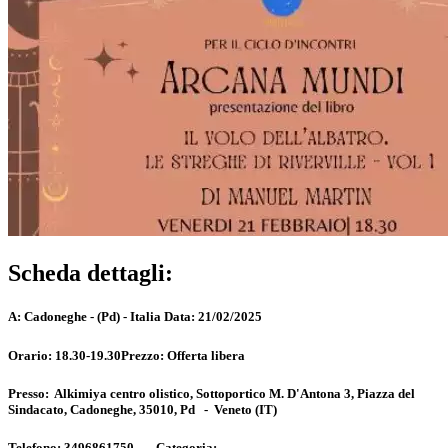
Scheda dettagli:
A:
Cadoneghe - (Pd) - Italia
Data:
21/02/2025
Orario:
18.30-19.30
Prezzo:
Offerta libera
Presso:
Alkimiya centro olistico, Sottoportico M. D'Antona 3, Piazza del
Sindacato, Cadoneghe, 35010, Pd
-
Veneto
(IT)
Telefono:
3496861750 -
Categoria: