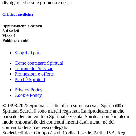
divulgare ed essere promotore del…
Olistica, medicina
Appuntamenti e corsi:
0
Siti web:
0
Video:
0
Pubblicazioni:
0
Scopri di più
Come contattare Spiritual
Termini del Servizio
Promozioni e offerte
Perchè Spiritual
Privacy Policy
Cookie Policy
© 1998-2026 Spiritual - Tutti i diritti sono riservati. Spiritual® e
Spiritual Search® sono marchi registrati. La riproduzione anche
parziale dei contenuti di Spiritual è vietata. Spiritual non è in alcun
modo responsabile dei contenuti inseriti dagli utenti, né del
contenuto dei siti ad essi collegati.
Società editrice: Gruppo 4 s.r.l. Codice Fiscale, Partita IVA, Reg.