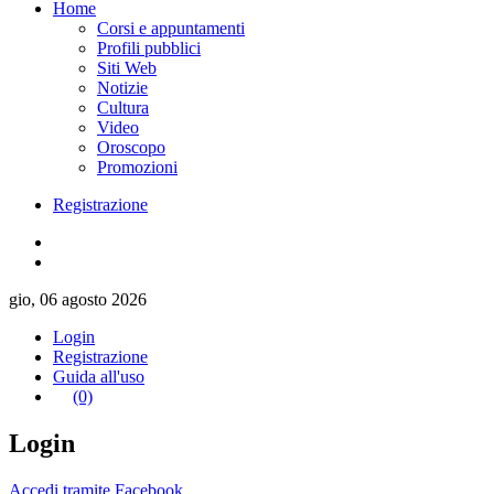
Home
Corsi e appuntamenti
Profili pubblici
Siti Web
Notizie
Cultura
Video
Oroscopo
Promozioni
Registrazione
gio, 06 agosto 2026
Login
Registrazione
Guida all'uso
(0)
Login
Accedi tramite Facebook