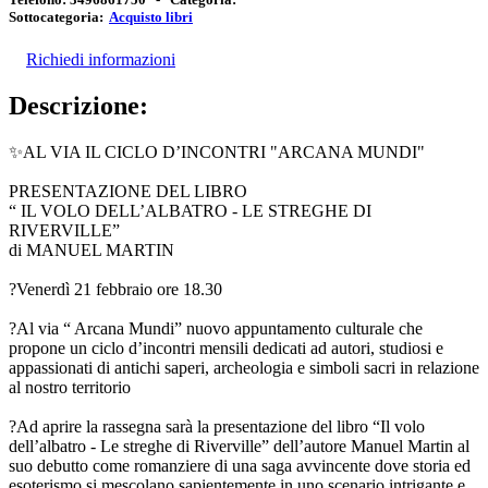
Sottocategoria:
Acquisto libri
Richiedi informazioni
Descrizione:
✨AL VIA IL CICLO D’INCONTRI "ARCANA MUNDI"
PRESENTAZIONE DEL LIBRO
“ IL VOLO DELL’ALBATRO - LE STREGHE DI
RIVERVILLE”
di MANUEL MARTIN
?Venerdì 21 febbraio ore 18.30
?️Al via “ Arcana Mundi” nuovo appuntamento culturale che
propone un ciclo d’incontri mensili dedicati ad autori, studiosi e
appassionati di antichi saperi, archeologia e simboli sacri in relazione
al nostro territorio
?Ad aprire la rassegna sarà la presentazione del libro “Il volo
dell’albatro - Le streghe di Riverville” dell’autore Manuel Martin al
suo debutto come romanziere di una saga avvincente dove storia ed
esoterismo si mescolano sapientemente in uno scenario intrigante e