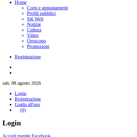
Home
Corsi e appuntamenti
Profili pubblici
Siti Web
Notizie
Cultura
Video
Oroscopo
Promozioni
Registrazione
sab, 08 agosto 2026
Login
Registrazione
Guida all'uso
(0)
Login
Accedi tramite Facebook