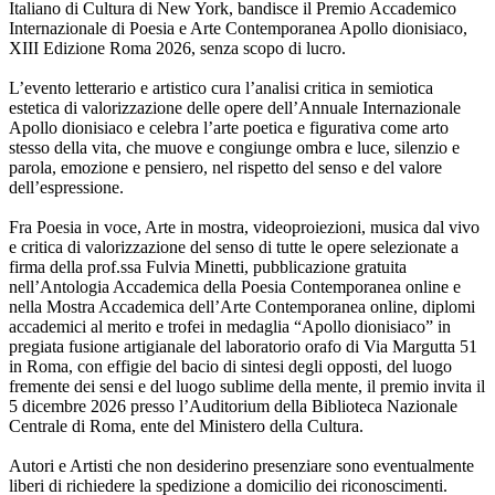
Italiano di Cultura di New York, bandisce il Premio Accademico
Internazionale di Poesia e Arte Contemporanea Apollo dionisiaco,
XIII Edizione Roma 2026, senza scopo di lucro.
L’evento letterario e artistico cura l’analisi critica in semiotica
estetica di valorizzazione delle opere dell’Annuale Internazionale
Apollo dionisiaco e celebra l’arte poetica e figurativa come arto
stesso della vita, che muove e congiunge ombra e luce, silenzio e
parola, emozione e pensiero, nel rispetto del senso e del valore
dell’espressione.
Fra Poesia in voce, Arte in mostra, videoproiezioni, musica dal vivo
e critica di valorizzazione del senso di tutte le opere selezionate a
firma della prof.ssa Fulvia Minetti, pubblicazione gratuita
nell’Antologia Accademica della Poesia Contemporanea online e
nella Mostra Accademica dell’Arte Contemporanea online, diplomi
accademici al merito e trofei in medaglia “Apollo dionisiaco” in
pregiata fusione artigianale del laboratorio orafo di Via Margutta 51
in Roma, con effigie del bacio di sintesi degli opposti, del luogo
fremente dei sensi e del luogo sublime della mente, il premio invita il
5 dicembre 2026 presso l’Auditorium della Biblioteca Nazionale
Centrale di Roma, ente del Ministero della Cultura.
Autori e Artisti che non desiderino presenziare sono eventualmente
liberi di richiedere la spedizione a domicilio dei riconoscimenti.