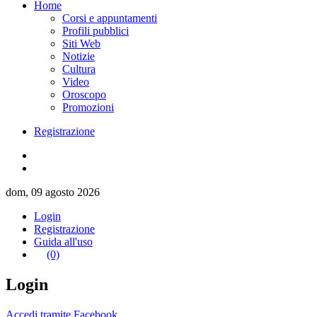
Home
Corsi e appuntamenti
Profili pubblici
Siti Web
Notizie
Cultura
Video
Oroscopo
Promozioni
Registrazione
dom, 09 agosto 2026
Login
Registrazione
Guida all'uso
(0)
Login
Accedi tramite Facebook