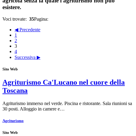
agricola senza la quale l'agriturismo non può
esistere.
Voci trovate:
35
Pagina:
◀ Precedente
1
2
3
4
Successiva ▶
Sito Web
Agriturismo Ca'Lucano nel cuore della
Toscana
Agriturismo immerso nel verde. Piscina e ristorante. Sala riunioni sa
30 posti. Alloggio in camere e…
Agriturismo
Sito Web