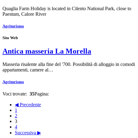
Quaglia Farm Holiday is located in Cilento National Park, close to
Paestum, Calore River
Agriturismo
Sito Web
Antica masseria La Morella
Masseria risalente alla fine del '700. Possibilità di alloggio in comodi
appartamenti, camere al…
Agriturismo
Voci trovate:
35
Pagina:
◀ Precedente
1
2
3
4
Successiva ▶