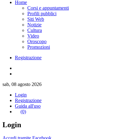
Home
Corsi e appuntamenti
Profili pubblici
Siti Web
Notizie
Cultura
Video
Oroscopo
Promozioni
Registrazione
sab, 08 agosto 2026
Login
Registrazione
Guida all'uso
(0)
Login
Accedi tramite Facebook