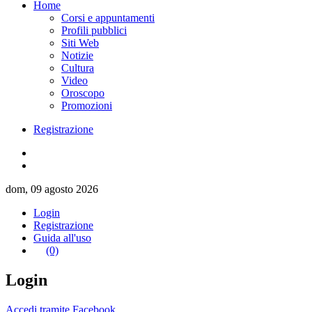
Home
Corsi e appuntamenti
Profili pubblici
Siti Web
Notizie
Cultura
Video
Oroscopo
Promozioni
Registrazione
dom, 09 agosto 2026
Login
Registrazione
Guida all'uso
(0)
Login
Accedi tramite Facebook