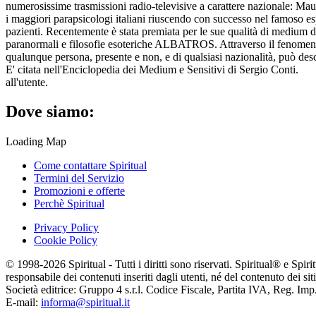
numerosissime trasmissioni radio-televisive a carattere nazionale: M
i maggiori parapsicologi italiani riuscendo con successo nel famoso es
pazienti. Recentemente è stata premiata per le sue qualità di medium d
paranormali e filosofie esoteriche ALBATROS. Attraverso il fenomeno
qualunque persona, presente e non, e di qualsiasi nazionalità, può descr
E' citata nell'Enciclopedia dei Medium e Sensitivi di Sergio Conti.
all'utente.
Dove siamo:
Loading Map
Come contattare Spiritual
Termini del Servizio
Promozioni e offerte
Perchè Spiritual
Privacy Policy
Cookie Policy
© 1998-2026 Spiritual - Tutti i diritti sono riservati. Spiritual® e Spi
responsabile dei contenuti inseriti dagli utenti, né del contenuto dei siti
Società editrice: Gruppo 4 s.r.l. Codice Fiscale, Partita IVA, Reg. I
E-mail:
informa@spiritual.it