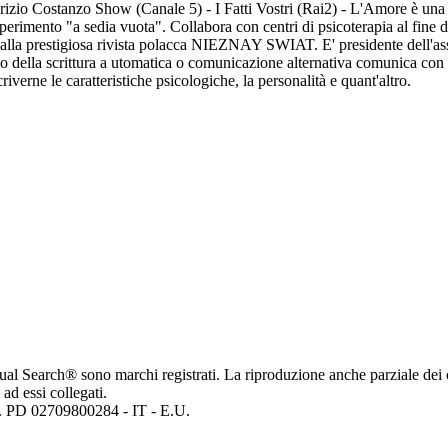
aurizio Costanzo Show (Canale 5) - I Fatti Vostri (Rai2) - L'Amore è u
perimento "a sedia vuota". Collabora con centri di psicoterapia al fine d
alla prestigiosa rivista polacca NIEZNAY SWIAT. E' presidente dell'asso
 della scrittura a utomatica o comunicazione alternativa comunica con 
iverne le caratteristiche psicologiche, la personalità e quant'altro.
ritual Search® sono marchi registrati. La riproduzione anche parziale dei 
 ad essi collegati.
mp. PD 02709800284 - IT - E.U.