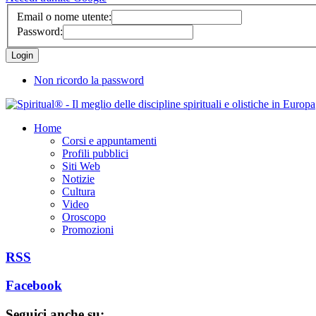
Email o nome utente:
Password:
Non ricordo la password
Home
Corsi e appuntamenti
Profili pubblici
Siti Web
Notizie
Cultura
Video
Oroscopo
Promozioni
RSS
Facebook
Seguici anche su: