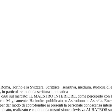
Roma, Torino e la Svizzera. Scrittrice , sensitiva, medium, studiosa di e
in particolare modo la scrittura automatica
ente oggi sul mercato: IL MAESTRO INTERIORE, come percepirlo con la s
isteri e Magicamente. Ha inoltre pubblicato su Astrodonna e Astrella. Ene
 per dar modo di approfondire ai presenti la personale conoscenza interio
Ha ideato, realizzato e condotto la trasmissione televisiva ALBATROS su