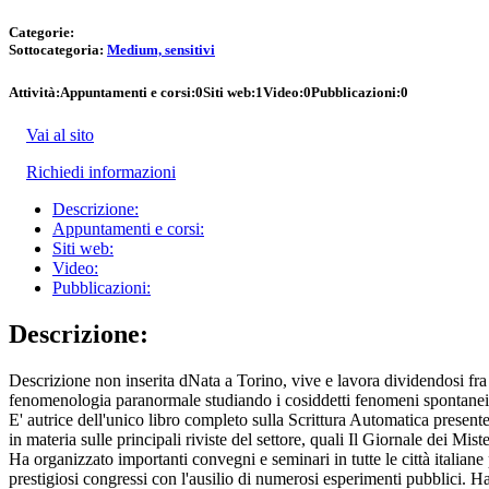
Categorie:
Sottocategoria:
Medium, sensitivi
Attività:
Appuntamenti e corsi:
0
Siti web:
1
Video:
0
Pubblicazioni:
0
Vai al sito
Richiedi informazioni
Descrizione:
Appuntamenti e corsi:
Siti web:
Video:
Pubblicazioni:
Descrizione:
Descrizione non inserita dNata a Torino, vive e lavora dividendosi fra 
fenomenologia paranormale studiando i cosiddetti fenomeni spontanei, 
E' autrice dell'unico libro completo sulla Scrittura Automatica pres
in materia sulle principali riviste del settore, quali Il Giornale dei M
Ha organizzato importanti convegni e seminari in tutte le città italiane
prestigiosi congressi con l'ausilio di numerosi esperimenti pubblici. 