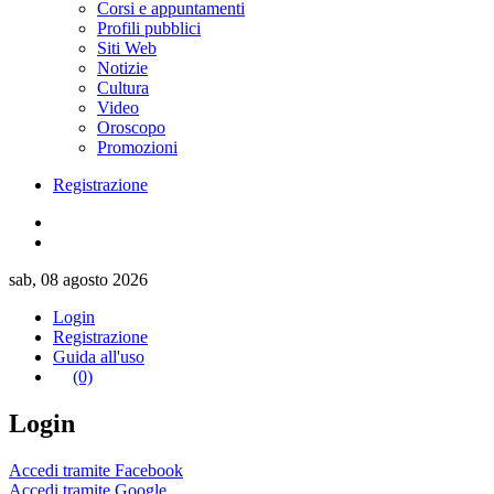
Corsi e appuntamenti
Profili pubblici
Siti Web
Notizie
Cultura
Video
Oroscopo
Promozioni
Registrazione
sab, 08 agosto 2026
Login
Registrazione
Guida all'uso
(0)
Login
Accedi tramite Facebook
Accedi tramite Google