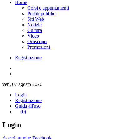
Home
Corsi e appuntamenti
Profili pubblici
Siti Web
Notizie
Cultura
Video
Oroscopo
Promozioni
Registrazione
ven, 07 agosto 2026
Login
Registrazione
Guida all'uso
(0)
Login
Accedi tramite Facebook