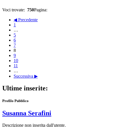
Voci trovate:
750
Pagina:
◀ Precedente
1
…
5
6
7
8
9
10
11
…
Successiva ▶
Ultime inserite:
Profilo Pubblico
Susanna Serafini
Descrizione non inserita dall'utente.