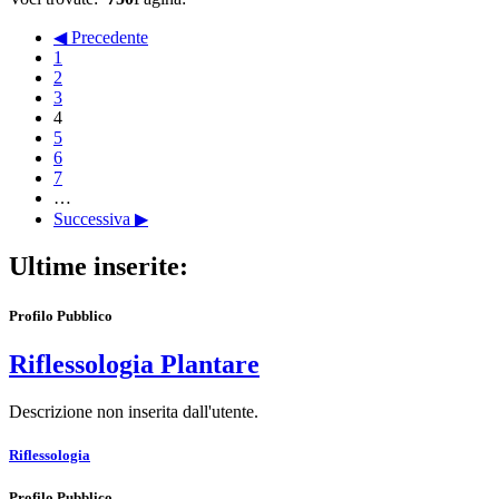
◀ Precedente
1
2
3
4
5
6
7
…
Successiva ▶
Ultime inserite:
Profilo Pubblico
Riflessologia Plantare
Descrizione non inserita dall'utente.
Riflessologia
Profilo Pubblico