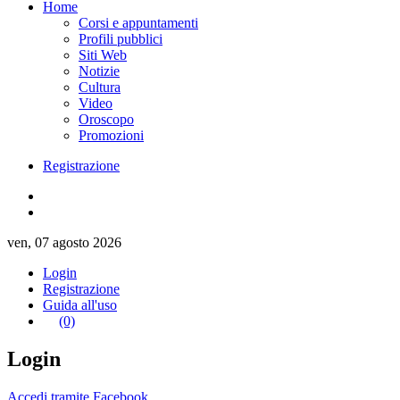
Home
Corsi e appuntamenti
Profili pubblici
Siti Web
Notizie
Cultura
Video
Oroscopo
Promozioni
Registrazione
ven, 07 agosto 2026
Login
Registrazione
Guida all'uso
(0)
Login
Accedi tramite Facebook