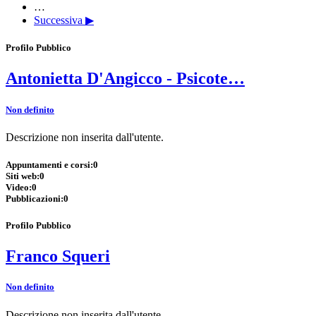
…
Successiva ▶
Profilo Pubblico
Antonietta D'Angicco - Psicote…
Non definito
Descrizione non inserita dall'utente.
Appuntamenti e corsi:
0
Siti web:
0
Video:
0
Pubblicazioni:
0
Profilo Pubblico
Franco Squeri
Non definito
Descrizione non inserita dall'utente.