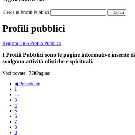
Cerca in Profili Pubblici
Cerca
Profili pubblici
Registra il tuo Profilo Pubblico
I Profili Pubblici sono le pagine informative inserite d
svolgono attività olistiche e spirituali.
Voci trovate:
750
Pagina:
◀ Precedente
1
…
3
4
5
6
7
8
9