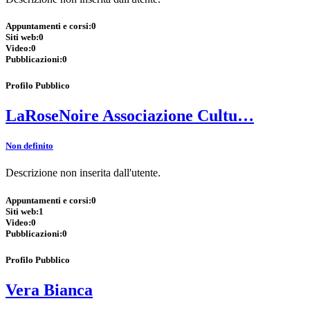
Appuntamenti e corsi:
0
Siti web:
0
Video:
0
Pubblicazioni:
0
Profilo Pubblico
LaRoseNoire Associazione Cultu…
Non definito
Descrizione non inserita dall'utente.
Appuntamenti e corsi:
0
Siti web:
1
Video:
0
Pubblicazioni:
0
Profilo Pubblico
Vera Bianca