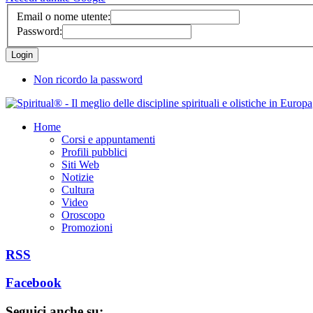
Email o nome utente:
Password:
Non ricordo la password
Home
Corsi e appuntamenti
Profili pubblici
Siti Web
Notizie
Cultura
Video
Oroscopo
Promozioni
RSS
Facebook
Seguici anche su: