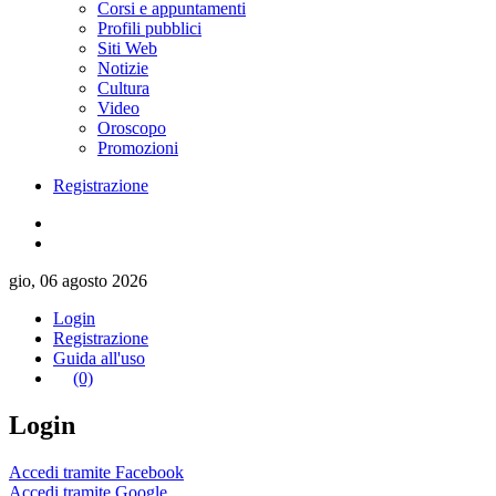
Corsi e appuntamenti
Profili pubblici
Siti Web
Notizie
Cultura
Video
Oroscopo
Promozioni
Registrazione
gio, 06 agosto 2026
Login
Registrazione
Guida all'uso
(0)
Login
Accedi tramite Facebook
Accedi tramite Google