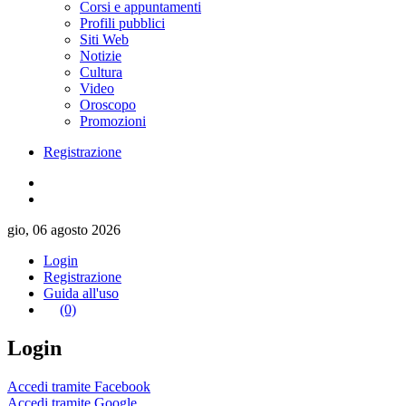
Corsi e appuntamenti
Profili pubblici
Siti Web
Notizie
Cultura
Video
Oroscopo
Promozioni
Registrazione
gio, 06 agosto 2026
Login
Registrazione
Guida all'uso
(0)
Login
Accedi tramite Facebook
Accedi tramite Google