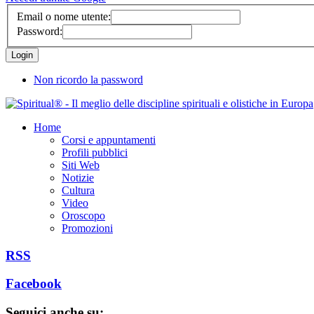
Email o nome utente:
Password:
Non ricordo la password
Home
Corsi e appuntamenti
Profili pubblici
Siti Web
Notizie
Cultura
Video
Oroscopo
Promozioni
RSS
Facebook
Seguici anche su: