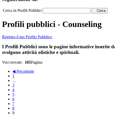
Cerca in Profili Pubblici
Cerca
Profili pubblici - Counseling
Registra il tuo Profilo Pubblico
I Profili Pubblici sono le pagine informative inserite d
svolgono attività olistiche e spirituali.
Voci trovate:
105
Pagina:
◀ Precedente
1
…
3
4
5
6
7
8
9