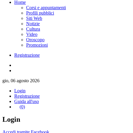
Home
Corsi e appuntamenti
Profili pubblici
Siti Web
Notizie
Cultura
Video
Oroscopo
Promozioni
Registrazione
gio, 06 agosto 2026
Login
Registrazione
Guida all'uso
(0)
Login
Accedi tramite Facebook