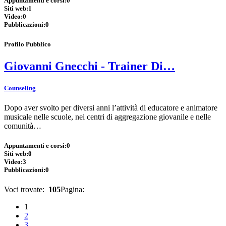
Appuntamenti e corsi:
0
Siti web:
1
Video:
0
Pubblicazioni:
0
Profilo Pubblico
Giovanni Gnecchi - Trainer Di…
Counseling
Dopo aver svolto per diversi anni l’attività di educatore e animatore
musicale nelle scuole, nei centri di aggregazione giovanile e nelle
comunità…
Appuntamenti e corsi:
0
Siti web:
0
Video:
3
Pubblicazioni:
0
Voci trovate:
105
Pagina:
1
2
3