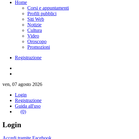
Home
Corsi e appuntamenti
Profili pubblici
Siti Web
Notizie
Cultura
Video
Oroscopo
Promozioni
Registrazione
ven, 07 agosto 2026
Login
Registrazione
Guida all'uso
(0)
Login
Accedi tramite Facebook