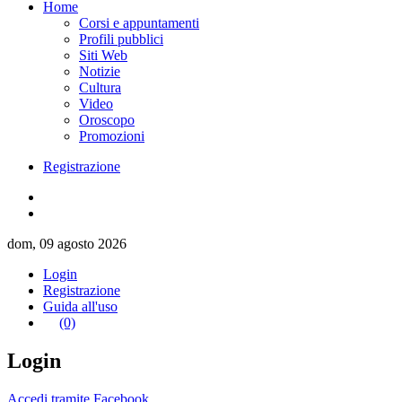
Home
Corsi e appuntamenti
Profili pubblici
Siti Web
Notizie
Cultura
Video
Oroscopo
Promozioni
Registrazione
dom, 09 agosto 2026
Login
Registrazione
Guida all'uso
(0)
Login
Accedi tramite Facebook