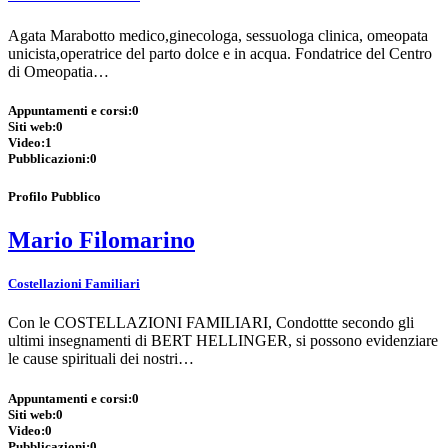
Agata Marabotto medico,ginecologa, sessuologa clinica, omeopata
unicista,operatrice del parto dolce e in acqua. Fondatrice del Centro
di Omeopatia…
Appuntamenti e corsi:
0
Siti web:
0
Video:
1
Pubblicazioni:
0
Profilo Pubblico
Mario Filomarino
Costellazioni Familiari
Con le COSTELLAZIONI FAMILIARI, Condottte secondo gli
ultimi insegnamenti di BERT HELLINGER, si possono evidenziare
le cause spirituali dei nostri…
Appuntamenti e corsi:
0
Siti web:
0
Video:
0
Pubblicazioni:
0