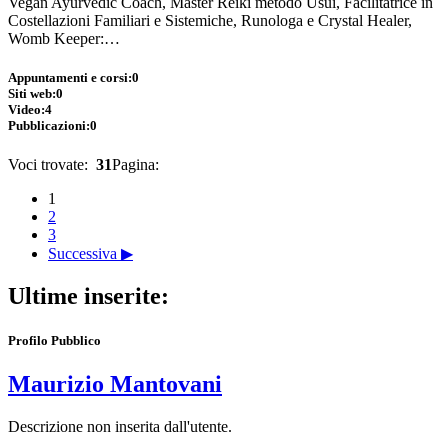
Vegan Ayurvedic Coach, Master Reiki metodo Usui, Facilitatrice in
Costellazioni Familiari e Sistemiche, Runologa e Crystal Healer,
Womb Keeper:…
Appuntamenti e corsi:
0
Siti web:
0
Video:
4
Pubblicazioni:
0
Voci trovate:
31
Pagina:
1
2
3
Successiva ▶
Ultime inserite:
Profilo Pubblico
Maurizio Mantovani
Descrizione non inserita dall'utente.