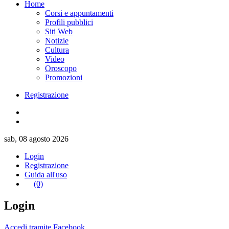
Home
Corsi e appuntamenti
Profili pubblici
Siti Web
Notizie
Cultura
Video
Oroscopo
Promozioni
Registrazione
sab, 08 agosto 2026
Login
Registrazione
Guida all'uso
(0)
Login
Accedi tramite Facebook