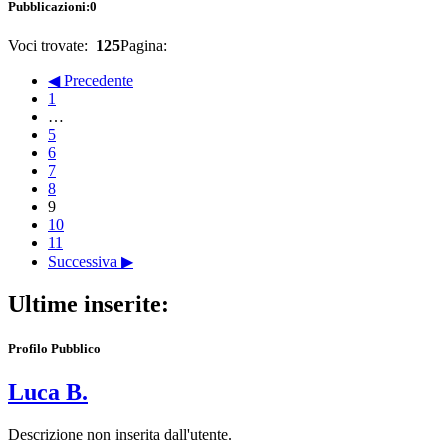
Pubblicazioni:
0
Voci trovate:
125
Pagina:
◀ Precedente
1
…
5
6
7
8
9
10
11
Successiva ▶
Ultime inserite:
Profilo Pubblico
Luca B.
Descrizione non inserita dall'utente.