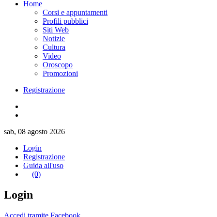
Home
Corsi e appuntamenti
Profili pubblici
Siti Web
Notizie
Cultura
Video
Oroscopo
Promozioni
Registrazione
sab, 08 agosto 2026
Login
Registrazione
Guida all'uso
(0)
Login
Accedi tramite Facebook