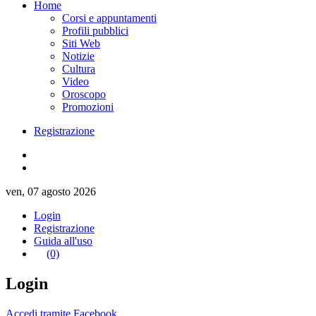
Home
Corsi e appuntamenti
Profili pubblici
Siti Web
Notizie
Cultura
Video
Oroscopo
Promozioni
Registrazione
ven, 07 agosto 2026
Login
Registrazione
Guida all'uso
(0)
Login
Accedi tramite Facebook