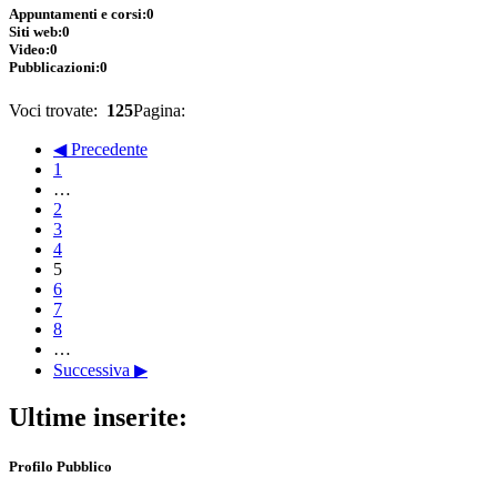
Appuntamenti e corsi:
0
Siti web:
0
Video:
0
Pubblicazioni:
0
Voci trovate:
125
Pagina:
◀ Precedente
1
…
2
3
4
5
6
7
8
…
Successiva ▶
Ultime inserite:
Profilo Pubblico