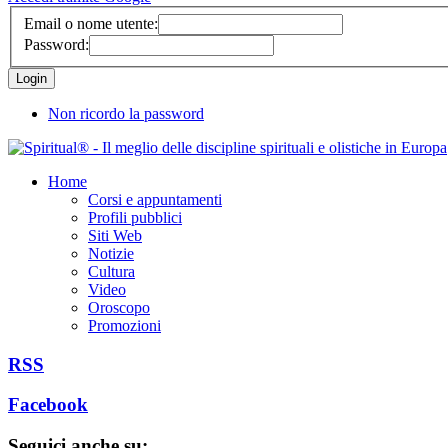
Email o nome utente:
Password:
Non ricordo la password
Home
Corsi e appuntamenti
Profili pubblici
Siti Web
Notizie
Cultura
Video
Oroscopo
Promozioni
RSS
Facebook
Seguici anche su: