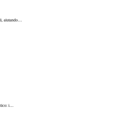
ali, aiutando…
atico: i…