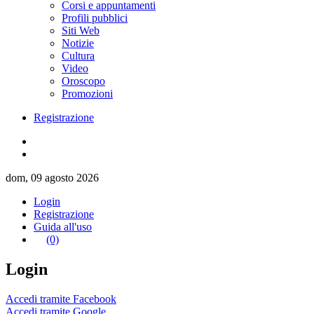
Corsi e appuntamenti
Profili pubblici
Siti Web
Notizie
Cultura
Video
Oroscopo
Promozioni
Registrazione
dom, 09 agosto 2026
Login
Registrazione
Guida all'uso
(0)
Login
Accedi tramite Facebook
Accedi tramite Google