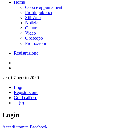
Home
Corsi e appuntamenti
Profili pubblici
Siti Web
Notizie
Cultura
Video
Oroscopo
Promozioni
Registrazione
ven, 07 agosto 2026
Login
Registrazione
Guida all'uso
(0)
Login
Accedi tramite Facebook