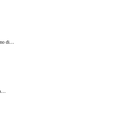
iamo di…
ia…