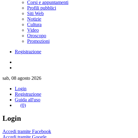
Corsi e appuntamenti
Profili pubblici
Siti Web
Notizie
Cultura
Video
Oroscopo
Promozioni
Registrazione
sab, 08 agosto 2026
Login
Registrazione
Guida all'uso
(0)
Login
Accedi tramite Facebook
Accedi tramite Google