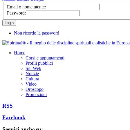
Email o nome utente:
Password:
Non ricordo la password
Home
Corsi e appuntamenti
Profili pubblici
Siti Web
Notizie
Cultura
Video
Oroscopo
Promozioni
RSS
Facebook
Seguici anche su: