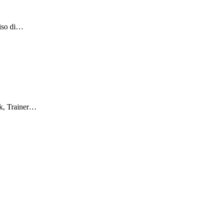
ciso di…
rk, Trainer…