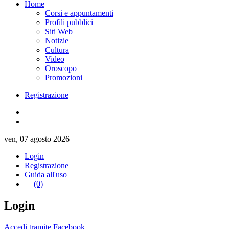
Home
Corsi e appuntamenti
Profili pubblici
Siti Web
Notizie
Cultura
Video
Oroscopo
Promozioni
Registrazione
ven, 07 agosto 2026
Login
Registrazione
Guida all'uso
(0)
Login
Accedi tramite Facebook