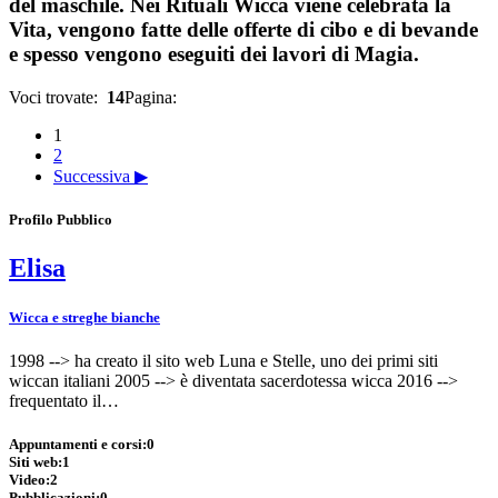
del maschile. Nei Rituali Wicca viene celebrata la
Vita, vengono fatte delle offerte di cibo e di bevande
e spesso vengono eseguiti dei lavori di Magia.
Voci trovate:
14
Pagina:
1
2
Successiva ▶
Profilo Pubblico
Elisa
Wicca e streghe bianche
1998 --> ha creato il sito web Luna e Stelle, uno dei primi siti
wiccan italiani 2005 --> è diventata sacerdotessa wicca 2016 -->
frequentato il…
Appuntamenti e corsi:
0
Siti web:
1
Video:
2
Pubblicazioni:
0