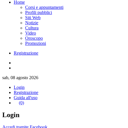
Home
Corsi e appuntamenti
Profili pubblici
Siti Web
Notizie
Cultura
Video
Oroscopo
Promozioni
Registrazione
sab, 08 agosto 2026
Login
Registrazione
Guida all'uso
(0)
Login
Accedi tramite Facebook