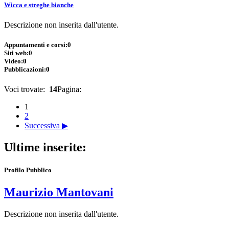
Wicca e streghe bianche
Descrizione non inserita dall'utente.
Appuntamenti e corsi:
0
Siti web:
0
Video:
0
Pubblicazioni:
0
Voci trovate:
14
Pagina:
1
2
Successiva ▶
Ultime inserite:
Profilo Pubblico
Maurizio Mantovani
Descrizione non inserita dall'utente.