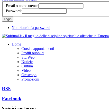
Email o nome utente:
Password:
Non ricordo la password
Home
Corsi e appuntamenti
Profili pubblici
Siti Web
Notizie
Cultura
Video
Oroscopo
Promozioni
RSS
Facebook
Seguici anche su: