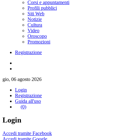
Corsi e appuntamenti
Profili pubblici
Siti Web
Notizie
Cultura
Video
Oroscopo
Promozioni
Registrazione
gio, 06 agosto 2026
Login
Registrazione
Guida all'uso
(0)
Login
Accedi tramite Facebook
Accedi tramite Google