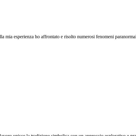
lla mia esperienza ho affrontato e risolto numerosi fenomeni paranorm
lavoro unisce la tradizione simbolica con un approccio esplorativo e pr