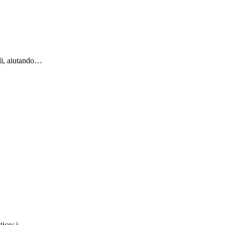
ali, aiutando…
atico: i…