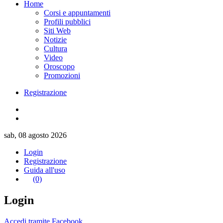
Home
Corsi e appuntamenti
Profili pubblici
Siti Web
Notizie
Cultura
Video
Oroscopo
Promozioni
Registrazione
sab, 08 agosto 2026
Login
Registrazione
Guida all'uso
(0)
Login
Accedi tramite Facebook