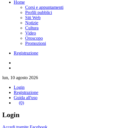
Home
Corsi e appuntamenti
Profili pubblici
Siti Web
Notizie
Cultura
Video
Oroscopo
Promozioni
Registrazione
lun, 10 agosto 2026
Login
Registrazione
Guida all'uso
(0)
Login
Accedi tramite Facebook