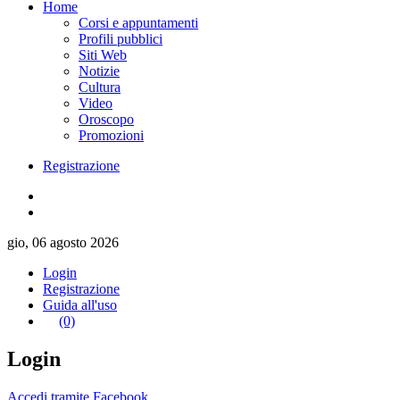
Home
Corsi e appuntamenti
Profili pubblici
Siti Web
Notizie
Cultura
Video
Oroscopo
Promozioni
Registrazione
gio, 06 agosto 2026
Login
Registrazione
Guida all'uso
(0)
Login
Accedi tramite Facebook