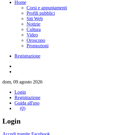
Home
Corsi e appuntamenti
Profili pubblici
Siti Web
Notizie
Cultura
Video
Oroscopo
Promozioni
Registrazione
dom, 09 agosto 2026
Login
Registrazione
Guida all'uso
(0)
Login
Accedi tramite Facebook