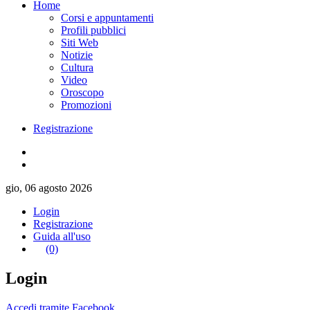
Home
Corsi e appuntamenti
Profili pubblici
Siti Web
Notizie
Cultura
Video
Oroscopo
Promozioni
Registrazione
gio, 06 agosto 2026
Login
Registrazione
Guida all'uso
(0)
Login
Accedi tramite Facebook