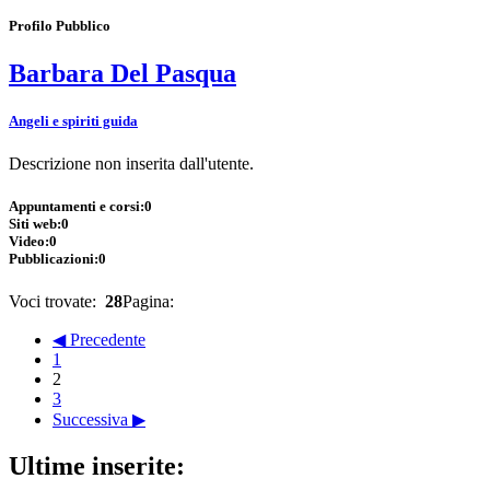
Profilo Pubblico
Barbara Del Pasqua
Angeli e spiriti guida
Descrizione non inserita dall'utente.
Appuntamenti e corsi:
0
Siti web:
0
Video:
0
Pubblicazioni:
0
Voci trovate:
28
Pagina:
◀ Precedente
1
2
3
Successiva ▶
Ultime inserite: