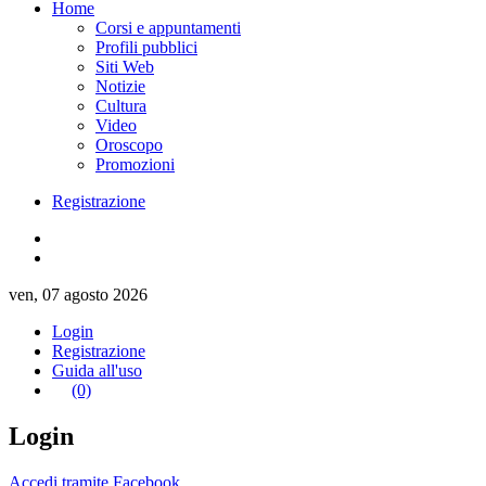
Home
Corsi e appuntamenti
Profili pubblici
Siti Web
Notizie
Cultura
Video
Oroscopo
Promozioni
Registrazione
ven, 07 agosto 2026
Login
Registrazione
Guida all'uso
(0)
Login
Accedi tramite Facebook