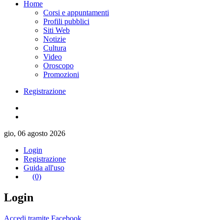
Home
Corsi e appuntamenti
Profili pubblici
Siti Web
Notizie
Cultura
Video
Oroscopo
Promozioni
Registrazione
gio, 06 agosto 2026
Login
Registrazione
Guida all'uso
(0)
Login
Accedi tramite Facebook