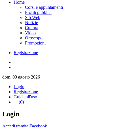
Home
Corsi e appuntamenti
Profili pubblici
Siti Web
Notizie
Cultura
Video
Oroscopo
Promozioni
Registrazione
dom, 09 agosto 2026
Login
Registrazione
Guida all'uso
(0)
Login
Accedi tramite Facebook