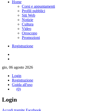
Home
Corsi e appuntamenti
Profili pubblici
Siti Web
Notizie
Cultura
Video
Oroscopo
Promozioni
Registrazione
gio, 06 agosto 2026
Login
Registrazione
Guida all'uso
(0)
Login
Accedi tramite Facebook