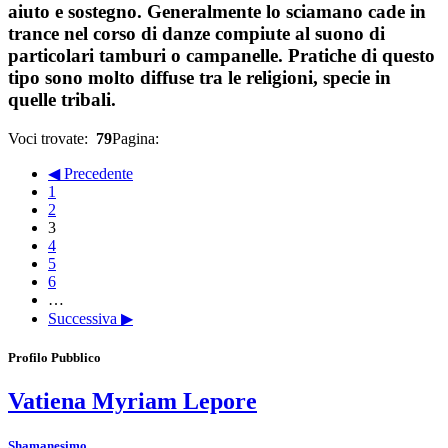
aiuto e sostegno. Generalmente lo sciamano cade in
trance nel corso di danze compiute al suono di
particolari tamburi o campanelle. Pratiche di questo
tipo sono molto diffuse tra le religioni, specie in
quelle tribali.
Voci trovate:
79
Pagina:
◀ Precedente
1
2
3
4
5
6
…
Successiva ▶
Profilo Pubblico
Vatiena Myriam Lepore
Shamanesimo