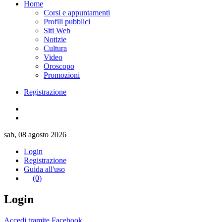
Home
Corsi e appuntamenti
Profili pubblici
Siti Web
Notizie
Cultura
Video
Oroscopo
Promozioni
Registrazione
sab, 08 agosto 2026
Login
Registrazione
Guida all'uso
(0)
Login
Accedi tramite Facebook