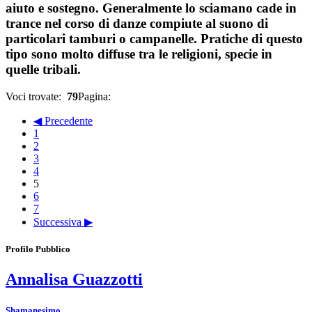
aiuto e sostegno. Generalmente lo sciamano cade in
trance nel corso di danze compiute al suono di
particolari tamburi o campanelle. Pratiche di questo
tipo sono molto diffuse tra le religioni, specie in
quelle tribali.
Voci trovate:
79
Pagina:
◀ Precedente
1
2
3
4
5
6
7
Successiva ▶
Profilo Pubblico
Annalisa Guazzotti
Shamanesimo