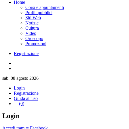
Home
Corsi e appuntamenti
Profili pubblici
Siti Web
Notizie
Cultura
Video
Oroscopo
Promozioni
Registrazione
sab, 08 agosto 2026
Login
Registrazione
Guida all'uso
(0)
Login
Accedi tramite Facebook