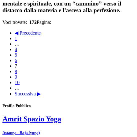
mentale e spirituale, con un “cammino” verso il
distacco dalla materia e l’ascesa alla perfezione.
Voci trovate:
172
Pagina:
◀ Precedente
1
…
4
5
6
7
8
9
10
…
Successiva ▶
Profilo Pubblico
Amrit Spazio Yoga
Astanga - Raja (yoga)