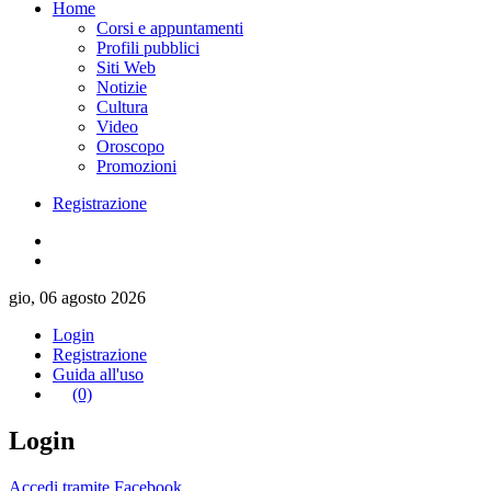
Home
Corsi e appuntamenti
Profili pubblici
Siti Web
Notizie
Cultura
Video
Oroscopo
Promozioni
Registrazione
gio, 06 agosto 2026
Login
Registrazione
Guida all'uso
(0)
Login
Accedi tramite Facebook