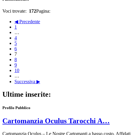
Voci trovate:
172
Pagina:
◀ Precedente
1
…
4
5
6
7
8
9
10
…
Successiva ▶
Ultime inserite:
Profilo Pubblico
Cartomanzia Oculus Tarocchi A…
Cartomanzia Oculus – Le Nostre Cartomanti a basso costo. Affidati