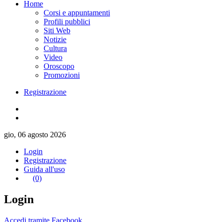
Home
Corsi e appuntamenti
Profili pubblici
Siti Web
Notizie
Cultura
Video
Oroscopo
Promozioni
Registrazione
gio, 06 agosto 2026
Login
Registrazione
Guida all'uso
(0)
Login
Accedi tramite Facebook