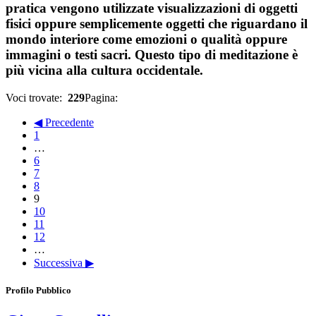
pratica vengono utilizzate visualizzazioni di oggetti
fisici oppure semplicemente oggetti che riguardano il
mondo interiore come emozioni o qualità oppure
immagini o testi sacri. Questo tipo di meditazione è
più vicina alla cultura occidentale.
Voci trovate:
229
Pagina:
◀ Precedente
1
…
6
7
8
9
10
11
12
…
Successiva ▶
Profilo Pubblico