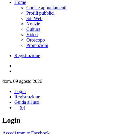
Home
Corsi e appuntamenti
Profili pubblici
Siti Web
Notizie
Cultura
Video
Oroscopo
Promozioni
Registrazione
dom, 09 agosto 2026
Login
Registrazione
Guida all'uso
(0)
Login
Accedi tramite Facebook