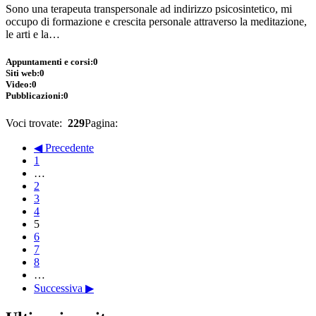
Sono una terapeuta transpersonale ad indirizzo psicosintetico, mi
occupo di formazione e crescita personale attraverso la meditazione,
le arti e la…
Appuntamenti e corsi:
0
Siti web:
0
Video:
0
Pubblicazioni:
0
Voci trovate:
229
Pagina:
◀ Precedente
1
…
2
3
4
5
6
7
8
…
Successiva ▶