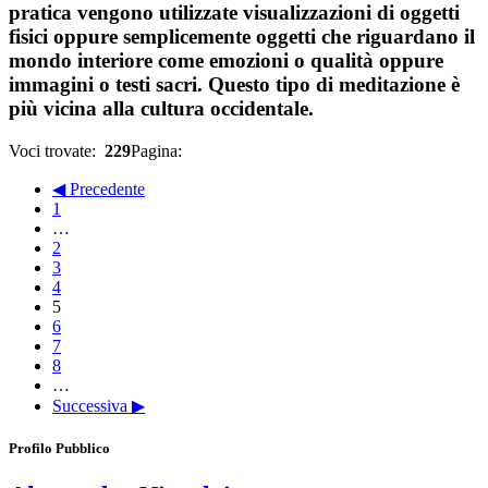
pratica vengono utilizzate visualizzazioni di oggetti
fisici oppure semplicemente oggetti che riguardano il
mondo interiore come emozioni o qualità oppure
immagini o testi sacri. Questo tipo di meditazione è
più vicina alla cultura occidentale.
Voci trovate:
229
Pagina:
◀ Precedente
1
…
2
3
4
5
6
7
8
…
Successiva ▶
Profilo Pubblico