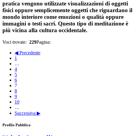
pratica vengono utilizzate visualizzazioni di oggetti
fisici oppure semplicemente oggetti che riguardano il
mondo interiore come emozioni o qualità oppure
immagini o testi sacri. Questo tipo di meditazione è
più vicina alla cultura occidentale.
Voci trovate:
229
Pagina:
◀ Precedente
1
…
4
5
6
7
8
9
10
…
Successiva ▶
Profilo Pubblico