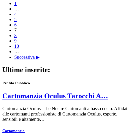
1
…
4
5
6
7
8
9
10
…
Successiva ▶
Ultime inserite:
Profilo Pubblico
Cartomanzia Oculus Tarocchi A…
Cartomanzia Oculus – Le Nostre Cartomanti a basso costo. Affidati
alle cartomanti professioniste di Cartomanzia Oculus, esperte,
sensibili e altamente…
Cartomanzia