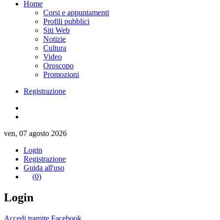
Home
Corsi e appuntamenti
Profili pubblici
Siti Web
Notizie
Cultura
Video
Oroscopo
Promozioni
Registrazione
ven, 07 agosto 2026
Login
Registrazione
Guida all'uso
(0)
Login
Accedi tramite Facebook