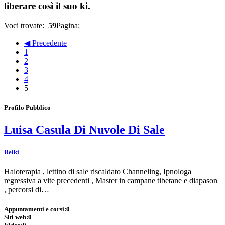
liberare così il suo ki.
Voci trovate:
59
Pagina:
◀ Precedente
1
2
3
4
5
Profilo Pubblico
Luisa Casula Di Nuvole Di Sale
Reiki
Haloterapia , lettino di sale riscaldato Channeling, Ipnologa
regressiva a vite precedenti , Master in campane tibetane e diapason
, percorsi di…
Appuntamenti e corsi:
0
Siti web:
0