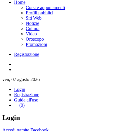
Home
Corsi e appuntamenti
Profili pubblici
Siti Web
Notizie
Cultura
Video
Oroscopo
Promozioni
Registrazione
ven, 07 agosto 2026
Login
Registrazione
Guida all'uso
(0)
Login
Accedi tramite Facebook