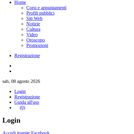
Home
Corsi e appuntamenti
Profili pubblici
Siti Web
Notizie
Cultura
Video
Oroscopo
Promozioni
Registrazione
sab, 08 agosto 2026
Login
Registrazione
Guida all'uso
(0)
Login
Accedi tramite Facebook