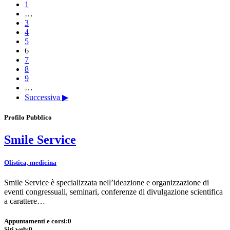
1
…
3
4
5
6
7
8
9
…
Successiva ▶
Profilo Pubblico
Smile Service
Olistica, medicina
Smile Service è specializzata nell’ideazione e organizzazione di
eventi congressuali, seminari, conferenze di divulgazione scientifica
a carattere…
Appuntamenti e corsi:
0
Siti web:
0