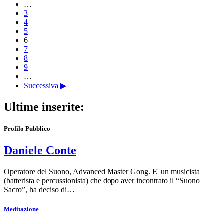
…
3
4
5
6
7
8
9
…
Successiva ▶
Ultime inserite:
Profilo Pubblico
Daniele Conte
Operatore del Suono, Advanced Master Gong. E' un musicista
(batterista e percussionista) che dopo aver incontrato il “Suono
Sacro”, ha deciso di…
Meditazione