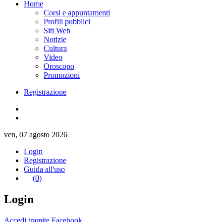
Home
Corsi e appuntamenti
Profili pubblici
Siti Web
Notizie
Cultura
Video
Oroscopo
Promozioni
Registrazione
ven, 07 agosto 2026
Login
Registrazione
Guida all'uso
(0)
Login
Accedi tramite Facebook