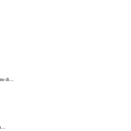
iamo di…
ia…