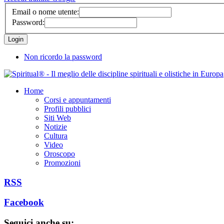
Email o nome utente:
Password:
Non ricordo la password
Home
Corsi e appuntamenti
Profili pubblici
Siti Web
Notizie
Cultura
Video
Oroscopo
Promozioni
RSS
Facebook
Seguici anche su: