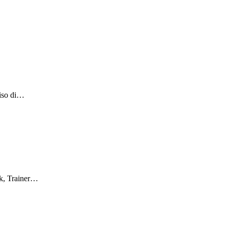
ciso di…
rk, Trainer…