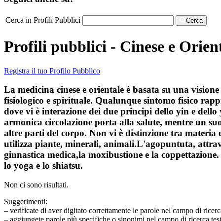
Cerca in Profili Pubblici
Cerca
Profili pubblici - Cinese e Orien
Registra il tuo Profilo Pubblico
La medicina cinese e orientale è basata su una visione o
fisiologico e spirituale. Qualunque sintomo fisico rap
dove vi è interazione dei due principi dello yin e dell
armonica circolazione porta alla salute, mentre un suo 
altre parti del corpo. Non vi è distinzione tra materia 
utilizza piante, minerali, animali.L'agopuntuta, attrave
ginnastica medica,la moxibustione e la coppettazione. 
lo yoga e lo shiatsu.
Non ci sono risultati.
Suggerimenti:
– verificate di aver digitato correttamente le parole nel campo di ricerc
– aggiungete parole più specifiche o sinonimi nel campo di ricerca tes