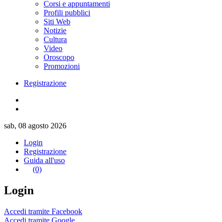
Corsi e appuntamenti
Profili pubblici
Siti Web
Notizie
Cultura
Video
Oroscopo
Promozioni
Registrazione
sab, 08 agosto 2026
Login
Registrazione
Guida all'uso
(0)
Login
Accedi tramite Facebook
Accedi tramite Google