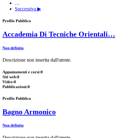
…
Successiva ▶
Profilo Pubblico
Accademia Di Tecniche Orientali…
Non definito
Descrizione non inserita dall'utente.
Appuntamenti e corsi:
0
Siti web:
0
Video:
0
Pubblicazioni:
0
Profilo Pubblico
Bagno Armonico
Non definito
Descrizione non inserita dall'utente.