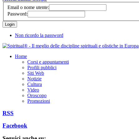
Email o nome utente:
Password:
Non ricordo la password
Home
Corsi e appuntamenti
Profili pubblici
Siti Web
Notizie
Cultura
Video
Oroscopo
Promozioni
RSS
Facebook
Seguici anche su: