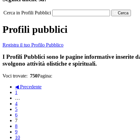
Cerca in Profili Pubblici
Cerca
Profili pubblici
Registra il tuo Profilo Pubblico
I Profili Pubblici sono le pagine informative inserite d
svolgono attività olistiche e spirituali.
Voci trovate:
750
Pagina:
◀ Precedente
1
…
4
5
6
7
8
9
10