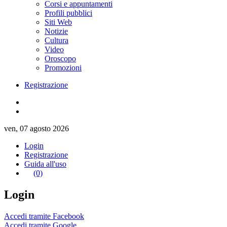
Corsi e appuntamenti
Profili pubblici
Siti Web
Notizie
Cultura
Video
Oroscopo
Promozioni
Registrazione
ven, 07 agosto 2026
Login
Registrazione
Guida all'uso
(0)
Login
Accedi tramite Facebook
Accedi tramite Google